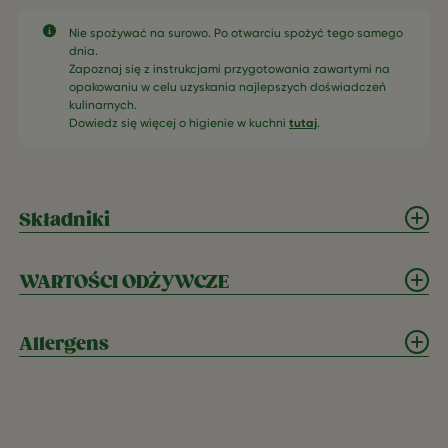
Nie spożywać na surowo. Po otwarciu spożyć tego samego
dnia.
Zapoznaj się z instrukcjami przygotowania zawartymi na
opakowaniu w celu uzyskania najlepszych doświadczeń
kulinarnych.
Dowiedz się więcej o higienie w kuchni
tutaj
.
Składniki
WARTOŚCI ODŻYWCZE
Allergens