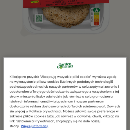
Wegański Kotlet Mielony
Klikając na przycisk “Akceptuję wszystkie pliki cookie” wyrażasz zgodę
na wykorzystanie plików cookies (lub innych podobnych technologii)
pochodzących od nas lub naszych partnerów w celu zoptymalizowania i
Wegański Kotlet Mielony od Garden Gourmet to
udoskonalenia Twojego doświadczenia związanego z korzystaniem z tej
propozycja klasycznego dania kuchni polskiej, ale w
strony, mierzenia liczby odwiedzin, jak również w celu gromadzenia
roślinnej odsłonie. Jest soczysty i aromatyczny, a do
istotnych informacji umożliwiających nam i naszym partnerom
dostarczanie reklam dostosowanych do Twoich zainteresowań. Dowiedz
tego doskonale przyprawiony, dzięki czemu idealnie
się więcej w Polityce prywatności. Możesz ustawić swoje preferencje w
sprawdzi się w towarzystwie tłuczonych ziemniaków i
zakresie plików cookies tutaj, jak również w dowolnej chwili, klikając na
ulubionej surówki. Został skomponowany w taki sposób,
link "Ustawienia Prywatności", znajdujący się na dole naszej
strony.
Więcej informacji
aby jak najlepiej oddawał smak i teksturę klasycznego