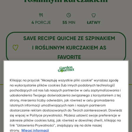
4
PORCJE
55
MIN
ŁATWY
SAVE RECIPE QUICHE ZE SZPINAKIEM
I ROŚLINNYM KURCZAKIEM AS
FAVORITE
Facebook
Twitter
WhatsApp
Email
Pinterest
Klikając na przycisk “Akceptuję wszystkie pliki cookie” wyrażasz zgodę
na wykorzystanie plików cookies (lub innych podobnych technologii)
pochodzących od nas lub naszych partnerów w celu zoptymalizowania i
udoskonalenia Twojego doświadczenia związanego z korzystaniem z tej
strony, mierzenia liczby odwiedzin, jak również w celu gromadzenia
SKŁADNIKI
istotnych informacji umożliwiających nam i naszym partnerom
dostarczanie reklam dostosowanych do Twoich zainteresowań. Dowiedz
się więcej w Polityce prywatności. Możesz ustawić swoje preferencje w
zakresie plików cookies tutaj, jak również w dowolnej chwili, klikając na
link "Ustawienia Prywatności", znajdujący się na dole naszej
1 opakowanie Garden Gourmet Fileciki Roślinne
strony.
Więcej informacji