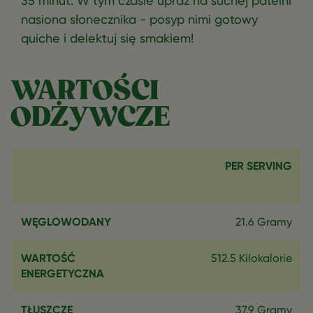
35 minut. W tym czasie upraż na suchej patelni
nasiona słonecznika - posyp nimi gotowy
quiche i delektuj się smakiem!
WARTOŚCI
ODŻYWCZE
PER SERVING
WĘGLOWODANY
21.6 Gramy
WARTOŚĆ
512.5 Kilokalorie
ENERGETYCZNA
TŁUSZCZE
37.9 Gramy