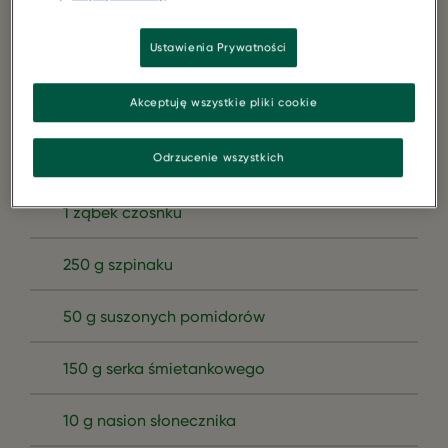
(175 g)
Ustawienia Prywatności
5 arkuszy ciasta filo
Akceptuję wszystkie pliki cookie
3 jajka
Odrzucenie wszystkich
1 cebula
1 ząbek czosnku
250 g szpinaku
50 g suszonych pomidorów
150 g serka śmietankowego
10 g nasion słonecznika