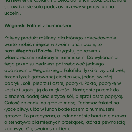
na niewielkie kawałki i przełóż do lunch boxa. Doskonale
sprawdzą się solo podczas przerwy w pracy lub na
uczelni.
Wegański Falafel z hummusem
Kolejny produkt roślinny, dla którego zdecydowanie
warto zrobić miejsce w swoim lunch boxie, to
nasz
Wegański Falafel
. Przygotuj go razem z
własnoręczne zrobionym hummusem. Do wykonania
tego przepisu będziesz potrzebować jednego
opakowania Wegańskiego Falafela, łyżki oliwy z oliwek,
trzech łyżek gotowanej ciecierzycy, jednej świeżej
papryki, soli, pieprzu i ostrej papryki. Pokrój paprykę w
kostkę i ugotuj ją do miękkości. Następnie przełóż do
blendera, dodaj ciecierzycę, sól, pieprz i ostrą paprykę.
Całość zblenduj na gładką masę. Podsmaż falafel na
łyżce oliwy, ułóż w lunch boxie razem z hummusem i
gotowe! To przepyszna, a jednocześnie bardzo ciekawa
alternatywa dla mięsnych przekąsek, która z pewnością
zachwyci Cię swoim smakiem.