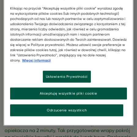
Klikając na przycisk “Akceptuję wszystkie pliki cookie” wyrażasz zgodę
na wykorzystanie plików cookies (lub innych podobnych technologii)
Roślinny lunch box - jakie przekąski
pochodzących od nas lub naszych partnerów w celu zoptymalizowania i
udoskonalenia Twojego doświadczenia związanego z korzystaniem z tej
zabrać do pracy lub na uczelnię?
strony, mierzenia liczby odwiedzin, jak również w celu gromadzenia
istotnych informacji umożliwiających nam i naszym partnerom
Co nowego u nas
dostarczanie reklam dostosowanych do Twoich zainteresowań. Dowiedz
Mini wrapy z Filecikami Roślinnymi
się więcej w Polityce prywatności. Możesz ustawić swoje preferencje w
zakresie plików cookies tutaj, jak również w dowolnej chwili, klikając na
link "Ustawienia Prywatności", znajdujący się na dole naszej
Pierwsza propozycja to
mini wrapy
, w których
strony.
Więcej informacji
wykorzystasz nasze
Fileciki Roślinne
. Są przepyszne, a
ich wykonanie zajmie Ci zaledwie kilkanaście minut.
Przygotuj dwie tortille, opakowanie Filecików Roślinnych,
Ustawienia Prywatności
kilka liści sałaty, kilka pomidorków koktajlowych, średniej
wielkości ogórka i łyżkę oliwy z oliwek. Fileciki Roślinne
Akceptuję wszystkie pliki cookie
podsmaż na łyżce oliwy według instrukcji na
opakowaniu. Tortillę posmaruj wegańskim majonezem, a
następnie ułóż na niej sałatę i pozostałe pokrojone
Odrzucenie wszystkich
warzywa. Na wierzch wysyp przygotowane Fileciki
Roślinne. Całość mocno zawiń, a następnie włóż do
opiekacza na 2 minuty. Tak przygotowane wrapy pokrój