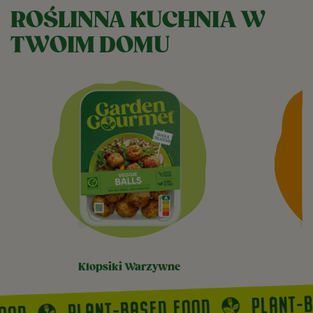
ROŚLINNA KUCHNIA W
TWOIM DOMU
klopsiki warzywne
PLANT-
PLANT-BASED FOOD