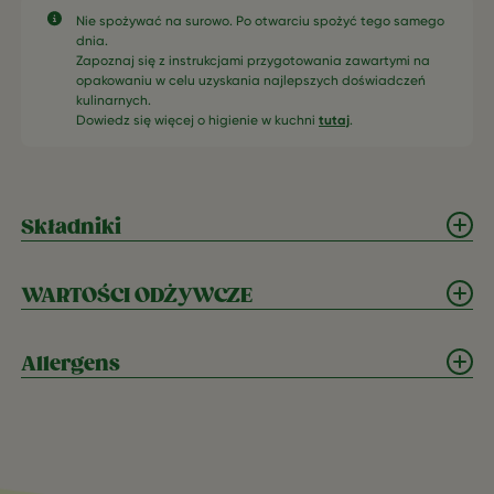
Nie spożywać na surowo. Po otwarciu spożyć tego samego
dnia.
Zapoznaj się z instrukcjami przygotowania zawartymi na
opakowaniu w celu uzyskania najlepszych doświadczeń
kulinarnych.
Dowiedz się więcej o higienie w kuchni
tutaj
.
Składniki
WARTOŚCI ODŻYWCZE
Allergens