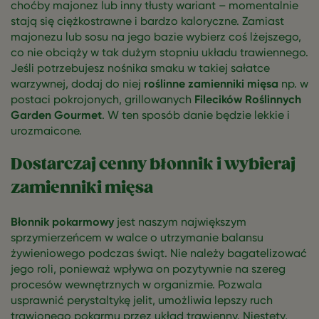
choćby majonez lub inny tłusty wariant – momentalnie
stają się ciężkostrawne i bardzo kaloryczne. Zamiast
majonezu lub sosu na jego bazie wybierz coś lżejszego,
co nie obciąży w tak dużym stopniu układu trawiennego.
Jeśli potrzebujesz nośnika smaku w takiej sałatce
warzywnej, dodaj do niej
roślinne zamienniki mięsa
np. w
postaci pokrojonych, grillowanych
Filecików Roślinnych
Garden Gourmet
. W ten sposób danie będzie lekkie i
urozmaicone.
Dostarczaj cenny błonnik i wybieraj
zamienniki mięsa
Błonnik pokarmowy
jest naszym największym
sprzymierzeńcem w walce o utrzymanie balansu
żywieniowego podczas świąt. Nie należy bagatelizować
jego roli, ponieważ wpływa on pozytywnie na szereg
procesów wewnętrznych w organizmie. Pozwala
usprawnić perystaltykę jelit, umożliwia lepszy ruch
trawionego pokarmu przez układ trawienny. Niestety,