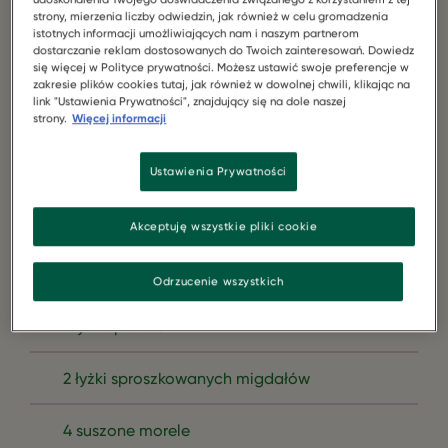
1 słodki ziemniak (250 g)
strony, mierzenia liczby odwiedzin, jak również w celu gromadzenia
istotnych informacji umożliwiających nam i naszym partnerom
dostarczanie reklam dostosowanych do Twoich zainteresowań. Dowiedz
1 opakowanie Garden Gourmet Falafel
się więcej w Polityce prywatności. Możesz ustawić swoje preferencje w
zakresie plików cookies tutaj, jak również w dowolnej chwili, klikając na
link "Ustawienia Prywatności", znajdujący się na dole naszej
4 marchewki
strony.
Więcej informacji
1 cebula
Ustawienia Prywatności
1 ząbek czosnku
Akceptuję wszystkie pliki cookie
1 łyżka miodu
Odrzucenie wszystkich
1 łyżka pietruszki
2 łyżki sproszkowanych migdałów
4 suszone morele