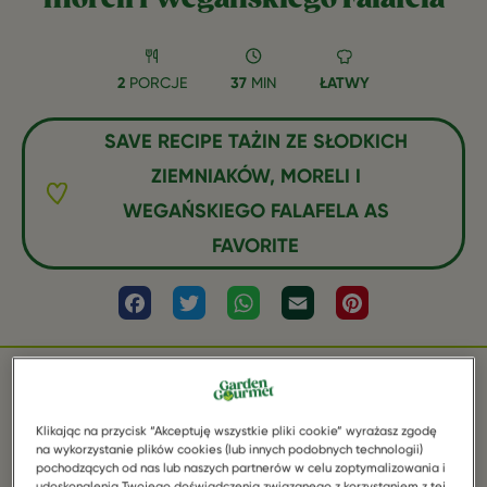
2
PORCJE
37
MIN
ŁATWY
SAVE RECIPE TAŻIN ZE SŁODKICH
ZIEMNIAKÓW, MORELI I
WEGAŃSKIEGO FALAFELA AS
FAVORITE
Facebook
Twitter
WhatsApp
Email
Pinterest
SKŁADNIKI
Klikając na przycisk “Akceptuję wszystkie pliki cookie” wyrażasz zgodę
na wykorzystanie plików cookies (lub innych podobnych technologii)
pochodzących od nas lub naszych partnerów w celu zoptymalizowania i
udoskonalenia Twojego doświadczenia związanego z korzystaniem z tej