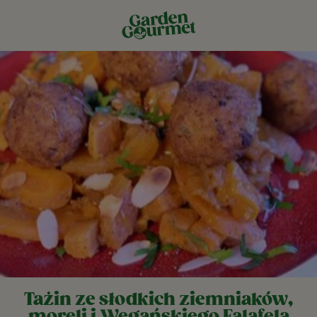
Tażin ze słodkich ziemniaków,
moreli i Wegańskiego Falafela