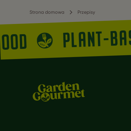
Strona domowa
Przepisy
PLANT-B
 FOOD