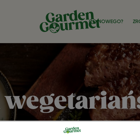
CO NOWEGO?
ZR
 wegetariań
em z gorgon