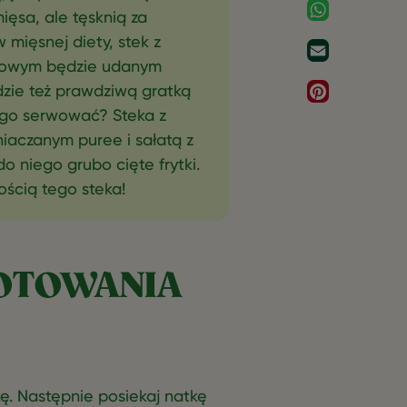
WhatsApp
mięsa, ale tęsknią za
 mięsnej diety, stek z
Email
nkowym będzie udanym
dzie też prawdziwą gratką
Pinterest
 go serwować? Steka z
iaczanym puree i sałatą z
 niego grubo cięte frytki.
ością tego steka!
OTOWANIA
ę. Następnie posiekaj natkę