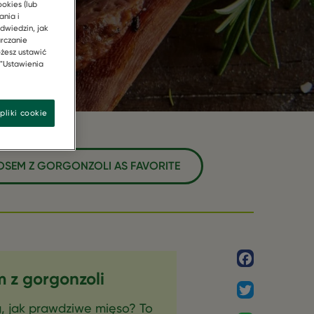
ookies (lub
ania i
dwiedzin, jak
arczanie
żesz ustawić
 "Ustawienia
pliki cookie
SOSEM Z GORGONZOLI AS FAVORITE
Facebook
m z gorgonzoli
Twitter
ą, jak prawdziwe mięso? To