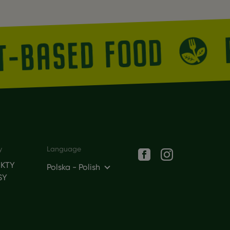
NT-BASED FOOD
Social networks
y
Language
KTY
Polska - Polish
SY