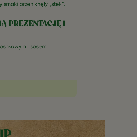
 smaki przeniknęły „stek”.
Ą PREZENTACJĘ I
zosnkowym i sosem
IP