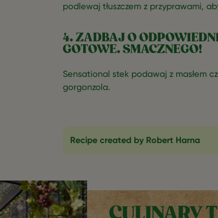
podlewaj tłuszczem z przyprawami, aby
4. ZADBAJ O ODPOWIEDNI
GOTOWE. SMACZNEGO!
Sensational stek podawaj z masłem c
gorgonzola.
Recipe created by
Robert Harna
CULINARY T