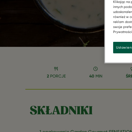
Klikając na 
innych podo
udoskonalen
również w c
reklam dost
swoje prefer
Prywatności"
Ustawien
2
PORCJE
40
MIN
ŚR
SKŁADNIKI
1 opakowanie Garden Gourmet SENSATIO