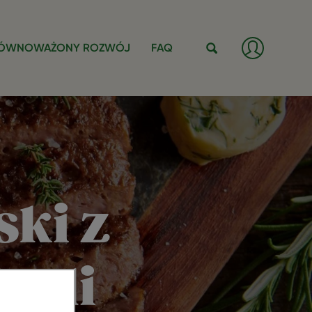
Zaloguj
ÓWNOWAŻONY ROZWÓJ
FAQ
/
Zarejestr
Szukaj
się
ski z
zoli