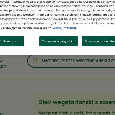
przycisk “Akceptuję wszystkie pliki cookie” wyrażasz zgodę na wykorzystanie plików c
bnych technologii) pochodzących od nas lub naszych partnerów w celu zoptymalizow
ia Twojego doświadczenia związanego z korzystaniem z tej strony, mierzenia liczby o
elu gromadzenia istotnych informacji umożliwiających nam i naszym partnerom dost
osowanych do Twoich zainteresowań. Dowiedz się więcej w Polityce prywatności. Mo
encje w zakresie plików cookies tutaj, jak również w dowolnej chwili, klikając na link
, znajdujący się na dole naszej strony.
Więcej informacji
ia Prywatności
Odrzucenie wszystkich
Akceptuję wszystkie 
SAVE RECIPE STEK WEGETARIAŃSKI Z 
EDNI
Stek wegetariański z sose
Wegetariańskie steki, które smakuj
NAL