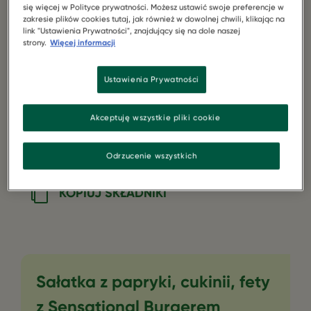
Burger
się więcej w Polityce prywatności. Możesz ustawić swoje preferencje w
zakresie plików cookies tutaj, jak również w dowolnej chwili, klikając na
link "Ustawienia Prywatności", znajdujący się na dole naszej
2 cukinie
strony.
Więcej informacji
4 papryki
Ustawienia Prywatności
400 g sera feta
Akceptuję wszystkie pliki cookie
Kilka gałązek tymianku
Odrzucenie wszystkich
KOPIUJ SKŁADNIKI
Sałatka z papryki, cukinii, fety
z Sensational Burgerem