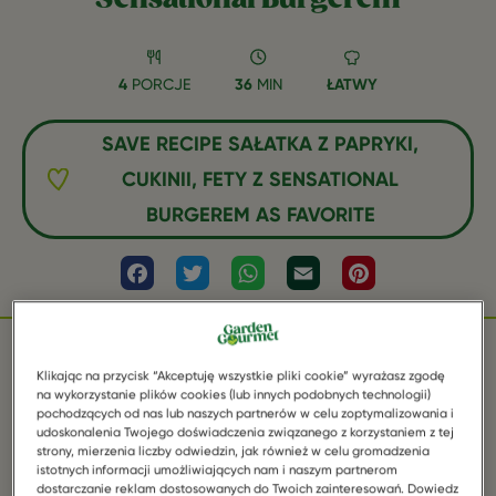
4
PORCJE
36
MIN
ŁATWY
SAVE RECIPE SAŁATKA Z PAPRYKI,
CUKINII, FETY Z SENSATIONAL
BURGEREM AS FAVORITE
Facebook
Twitter
WhatsApp
Email
Pinterest
Klikając na przycisk “Akceptuję wszystkie pliki cookie” wyrażasz zgodę
SKŁADNIKI
na wykorzystanie plików cookies (lub innych podobnych technologii)
pochodzących od nas lub naszych partnerów w celu zoptymalizowania i
udoskonalenia Twojego doświadczenia związanego z korzystaniem z tej
strony, mierzenia liczby odwiedzin, jak również w celu gromadzenia
istotnych informacji umożliwiających nam i naszym partnerom
2 opakowania Garden Gourmet Sensational
dostarczanie reklam dostosowanych do Twoich zainteresowań. Dowiedz