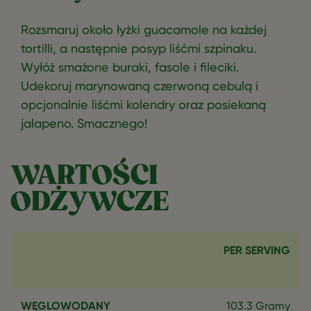
Rozsmaruj około łyżki guacamole na każdej
tortilli, a następnie posyp liśćmi szpinaku.
Wyłóż smażone buraki, fasole i fileciki.
Udekoruj marynowaną czerwoną cebulą i
opcjonalnie liśćmi kolendry oraz posiekaną
jalapeno. Smacznego!
WARTOŚCI
ODŻYWCZE
PER SERVING
WĘGLOWODANY
103.3 Gramy