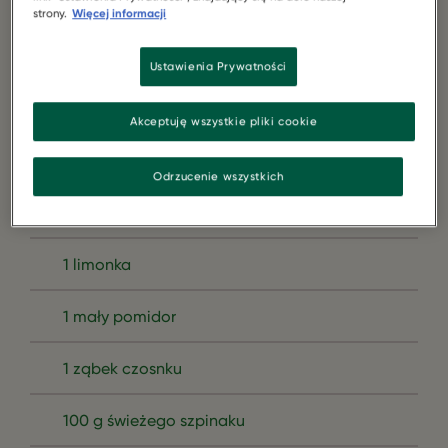
Fileciki (160 g)
strony.
Więcej informacji
1 puszka czerwonej fasoli (250 g)
Ustawienia Prywatności
2 duże gotowane buraki (200 g)
Akceptuję wszystkie pliki cookie
2 dojrzałe awokado
Odrzucenie wszystkich
1 czerwona cebula
1 limonka
1 mały pomidor
1 ząbek czosnku
100 g świeżego szpinaku