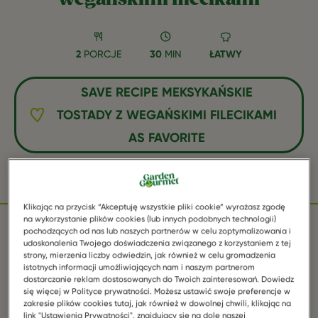
2
PORCJE
30
MIN
ŁATWY
SAVE RECIPE MEKSYKAŃSKIE
TOSTADY Z WEGAŃSKIMI FILECIKAMI
AS FAVORITE
Facebook
Twitter
WhatsApp
Email
Pinterest
Klikając na przycisk “Akceptuję wszystkie pliki cookie” wyrażasz zgodę
na wykorzystanie plików cookies (lub innych podobnych technologii)
pochodzących od nas lub naszych partnerów w celu zoptymalizowania i
udoskonalenia Twojego doświadczenia związanego z korzystaniem z tej
SKŁADNIKI
strony, mierzenia liczby odwiedzin, jak również w celu gromadzenia
istotnych informacji umożliwiających nam i naszym partnerom
dostarczanie reklam dostosowanych do Twoich zainteresowań. Dowiedz
się więcej w Polityce prywatności. Możesz ustawić swoje preferencje w
zakresie plików cookies tutaj, jak również w dowolnej chwili, klikając na
1 opakowanie Garden Gourmet Wegańskie
link "Ustawienia Prywatności", znajdujący się na dole naszej