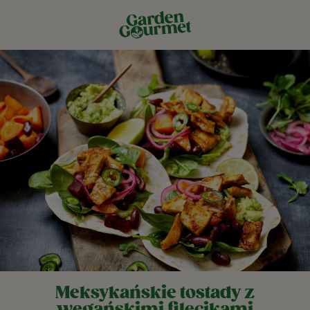
Meksykańskie tostady z
wegańskimi filecikami