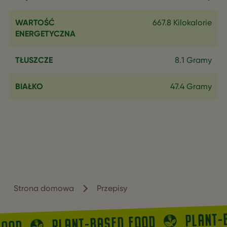
WARTOŚĆ
667.8 Kilokalorie
ENERGETYCZNA
TŁUSZCZE
8.1 Gramy
BIAŁKO
47.4 Gramy
Strona domowa
Przepisy
PLANT-
PLANT-BASED FOOD