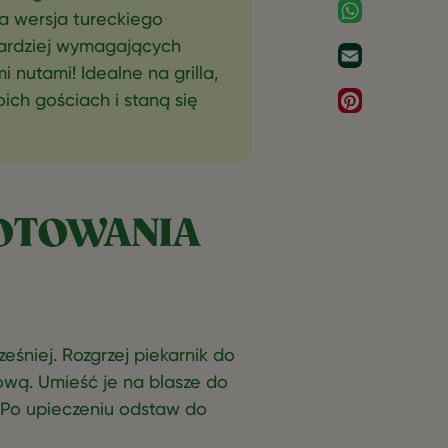
WhatsApp
a wersja tureckiego
bardziej wymagających
Email
i nutami! Idealne na grilla,
ich gościach i staną się
Pinterest
OTOWANIA
eśniej. Rozgrzej piekarnik do
iową. Umieść je na blasze do
. Po upieczeniu odstaw do