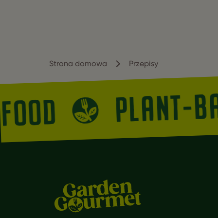
Strona domowa
Przepisy
PLANT-B
 FOOD