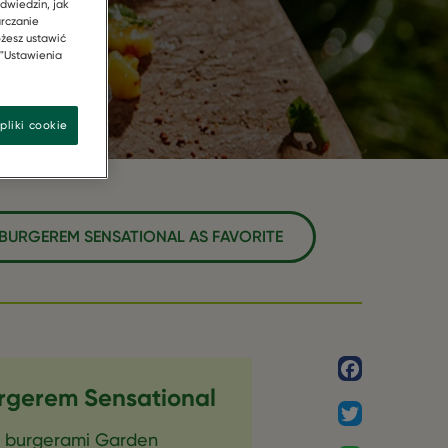
dwiedzin, jak
arczanie
żesz ustawić
 "Ustawienia
pliki cookie
Z BURGEREM SENSATIONAL AS FAVORITE
Facebook
urgerem Sensational
Twitter
z burgerami Garden