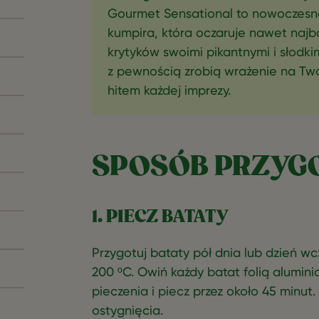
Gourmet Sensational to nowoczesn
kumpira, która oczaruje nawet naj
krytyków swoimi pikantnymi i słodkim
z pewnością zrobią wrażenie na Two
hitem każdej imprezy.
SPOSÓB PRZYG
1. PIECZ BATATY
Przygotuj bataty pół dnia lub dzień wcz
200 ºC. Owiń każdy batat folią alumin
pieczenia i piecz przez około 45 minut
ostygnięcia.