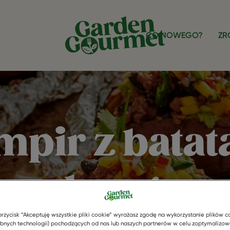
CO NOWEGO?
ZR
mpir z batat
raz burger
przycisk “Akceptuję wszystkie pliki cookie” wyrażasz zgodę na wykorzystanie plików c
bnych technologii) pochodzących od nas lub naszych partnerów w celu zoptymalizow