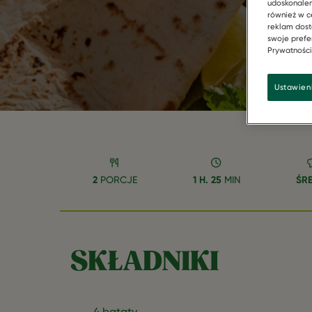
udoskonalen
również w c
reklam dost
swoje prefer
Prywatności"
Ustawien
2
PORCJE
1 H. 25
MIN
ŚRE
SKŁADNIKI
4 bataty