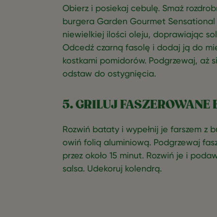
Obierz i posiekaj cebulę. Smaż rozdro
burgera Garden Gourmet Sensational z
niewielkiej ilości oleju, doprawiając s
Odcedź czarną fasolę i dodaj ją do mie
kostkami pomidorów. Podgrzewaj, aż si
odstaw do ostygnięcia.
5. GRILUJ FASZEROWANE 
Rozwiń bataty i wypełnij je farszem z 
owiń folią aluminiową. Podgrzewaj fas
przez około 15 minut. Rozwiń je i pod
salsa. Udekoruj kolendrą.