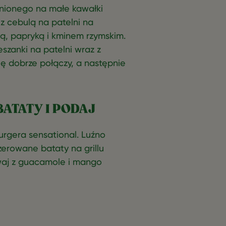
bnionego na małe kawałki
 cebulą na patelni na
olą, papryką i kminem rzymskim.
szanki na patelni wraz z
ę dobrze połączy, a następnie
BATATY I PODAJ
burgera sensational. Luźno
zerowane bataty na grillu
awaj z guacamole i mango