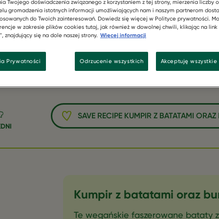
Sensational
ia Twojego doświadczenia związanego z korzystaniem z tej strony, mierzenia liczby o
elu gromadzenia istotnych informacji umożliwiających nam i naszym partnerom dost
osowanych do Twoich zainteresowań. Dowiedz się więcej w Polityce prywatności. Mo
encje w zakresie plików cookies tutaj, jak również w dowolnej chwili, klikając na link
, znajdujący się na dole naszej strony.
Więcej informacji
ia Prywatności
Odrzucenie wszystkich
Akceptuję wszystkie 
SAVE RECIPE KUMPIR Z BATATAMI ORA
DNI
Kumpir z batatami oraz b
Te wegańskie faszerowane bataty 