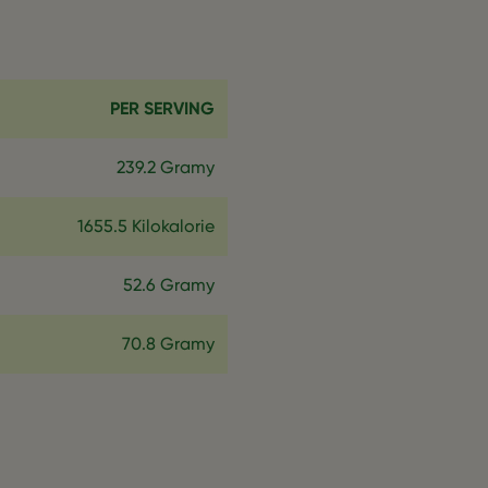
PER SERVING
239.2 Gramy
1655.5 Kilokalorie
52.6 Gramy
70.8 Gramy