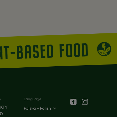
NT-BASED FOOD
Social networks
y
Language
KTY
Polska - Polish
SY