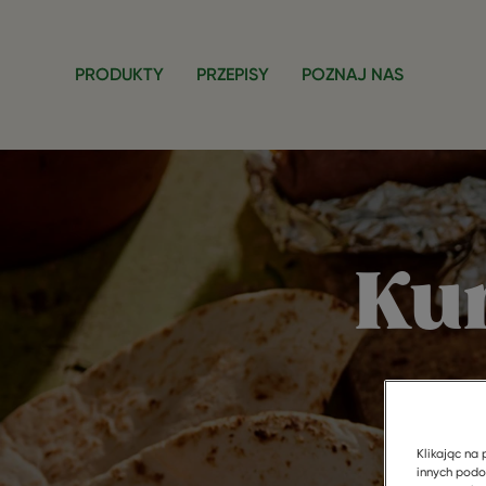
Przejdź do treści
PRODUKTY
PRZEPISY
POZNAJ NAS
Ku
o
Klikając na 
innych podo