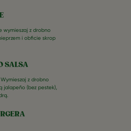
E
ie wymieszaj z drobno
ieprzem i obficie skrop
O SALSA
 Wymieszaj z drobno
 jalapeño (bez pestek),
drą.
URGERA