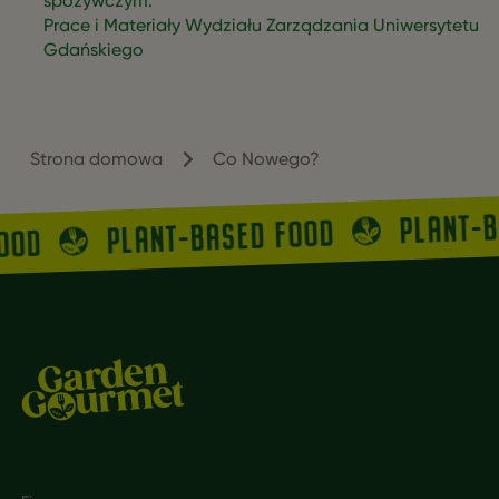
spożywczym.
Prace i Materiały Wydziału Zarządzania Uniwersytetu
Gdańskiego
Strona domowa
Co Nowego?
PLANT-
PLANT-BASED FOOD
FOOD