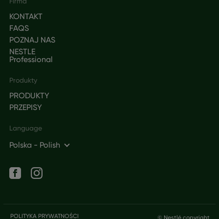
Footer
Firma
KONTAKT
FAQS
POZNAJ NAS
NESTLE
Professional
Produkty
PRODUKTY
PRZEPISY
Language
Polska - Polish
Social networks
Legal
POLITYKA PRYWATNOŚCI
© Nestlé copyright