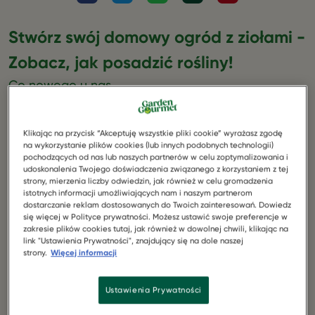
Stwórz swój domowy ogród z ziołami -
Zobacz, jak posadzić rośliny!
Co nowego u nas
Domowy ogród może dać wiele satysfakcji. Jednak
uprawa roślin to więcej niż hobby. To zajęcie, które daje
konkretne korzyści. Najważniejszą z nich jest stały
Klikając na przycisk “Akceptuję wszystkie pliki cookie” wyrażasz zgodę
dostęp do świeżych ziół. Nie musisz iść do sklepu po
na wykorzystanie plików cookies (lub innych podobnych technologii)
pochodzących od nas lub naszych partnerów w celu zoptymalizowania i
listek mięty albo gałązkę rozmarynu - można mieć
udoskonalenia Twojego doświadczenia związanego z korzystaniem z tej
wszystko pod ręką. Poza tym rośliny w domu i w ogrodzie
strony, mierzenia liczby odwiedzin, jak również w celu gromadzenia
to naturalna ozdoba. Oprócz atrakcyjnego wyglądu
istotnych informacji umożliwiających nam i naszym partnerom
dostarczanie reklam dostosowanych do Twoich zainteresowań. Dowiedz
wnętrza mają też przyjemny zapach. Gdy w domu jest
się więcej w Polityce prywatności. Możesz ustawić swoje preferencje w
dużo roślin, nie potrzeba żadnych sztucznych,
zakresie plików cookies tutaj, jak również w dowolnej chwili, klikając na
chemicznych odświeżaczy. Warto też podkreślić, że
link "Ustawienia Prywatności", znajdujący się na dole naszej
strony.
Więcej informacji
ogród domowy pozytywnie wpływa także na wilgotność
powietrza i ilość tlenu. To nie przypadek, że dużo zieleni
znajduje się nie tylko w domach, ale też w wielu biurach.
Ustawienia Prywatności
Obecność roślin w najbliższym otoczeniu pozytywnie