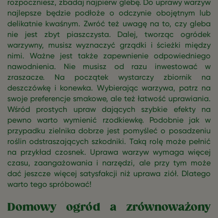
rozpoczniesz, zbadaj najpierw glebę. Do uprawy warzyw
najlepsze będzie podłoże o odczynie obojętnym lub
delikatnie kwaśnym. Zwróć też uwagę na to, czy gleba
nie jest zbyt piaszczysta. Dalej, tworząc ogródek
warzywny, musisz wyznaczyć grządki i ścieżki między
nimi. Ważne jest także zapewnienie odpowiedniego
nawodnienia. Nie musisz od razu inwestować w
zraszacze. Na początek wystarczy zbiornik na
deszczówkę i konewka. Wybierając warzywa, patrz na
swoje preferencje smakowe, ale też łatwość uprawiania.
Wśród prostych upraw dających szybkie efekty na
pewno warto wymienić rzodkiewkę. Podobnie jak w
przypadku zielnika dobrze jest pomyśleć o posadzeniu
roślin odstraszających szkodniki. Taką rolę może pełnić
na przykład czosnek. Uprawa warzyw wymaga więcej
czasu, zaangażowania i narzędzi, ale przy tym może
dać jeszcze więcej satysfakcji niż uprawa ziół. Dlatego
warto tego spróbować!
Domowy ogród a zrównoważony