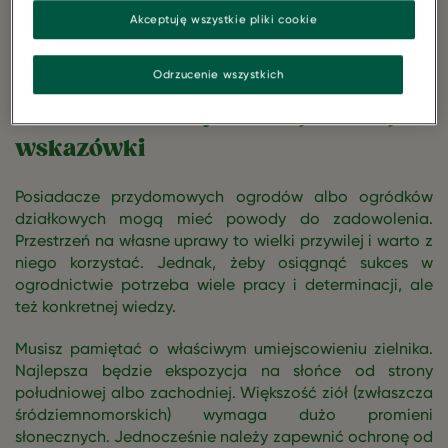
wpływa na zdrowie i samopoczucie. Chcesz mieć
Akceptuję wszystkie pliki cookie
własny, domowy zielnik? Zobacz praktyczne wskazówki,
które pomogą zacząć i uniknąć przy tym podstawowych
błędów.
Odrzucenie wszystkich
Zielnik domowy - najważniejsze
wskazówki
Posiadacze przydomowych ogrodów albo ogródków
działkowych mogą mieć powody do zadowolenia.
Przestrzeń na własne uprawy to wielki przywilej i warto z
niego korzystać. Jednak, żeby osiągnąć sukces w
ogrodnictwie potrzeba wiele pracy i determinacji, ale
też konkretnej wiedzy.
Musisz pamiętać o właściwym umiejscowieniu zielnika.
Najlepsza będzie ekspozycja na słońce od strony
południowej albo zachodniej. Większość ziół (zwłaszcza
śródziemnomorskich) wymaga dużo promieni
słonecznych. Jednocześnie należy zapewnić ochronę od