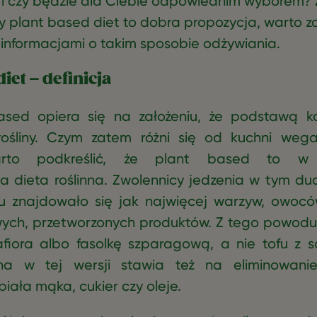
 i czy będzie dla Ciebie odpowiednim wyborem?
y plant based diet to dobra propozycja, warto z
informacjami o takim sposobie odżywiania.
iet – definicja
ased opiera się na założeniu, że podstawą k
ośliny. Czym zatem różni się od kuchni wega
arto podkreślić, że plant based to w rz
a dieta roślinna. Zwolennicy jedzenia w tym du
u znajdowało się jak najwięcej warzyw, owocó
ych, przetworzonych produktów. Z tego powodu
fiora albo fasolkę szparagową, a nie tofu z 
nna w tej wersji stawia też na eliminowani
iała mąka, cukier czy oleje.