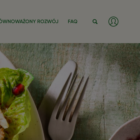
Zaloguj
ÓWNOWAŻONY ROZWÓJ
FAQ
/
Zarejestr
Szukaj
się