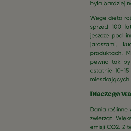
była bardziej n
Wege dieta roś
sprzed 100 la
jeszcze pod i
jaroszami, k
produktach. M
pewno tak by 
ostatnie 10-15
mieszkających 
Dlaczego wa
Dania roślinne 
zwierząt. Więk
emisji CO2. Z 