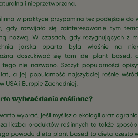
aturalna i nieprzetworzona.
linna w praktyce przypomina też podejście do
t, gdy rozwijało się zainteresowanie tym te
nną nazwą. W czasach, gdy rezygnujących z 
uchnia jarska oparta była właśnie na niep
ożna doszukiwać się tam idei plant based,
tego nie nazwano. Szczyt popularności opisy
 lat, a jej popularność najszybciej rośnie wśró
w USA i Europie Zachodniej.
rto wybrać dania roślinne?
warto wybrać, jeśli myślisz o ekologii oraz ogranic
sza liczba produktów roślinnych to także sposób
tego powodu dieta plant based to dieta często 