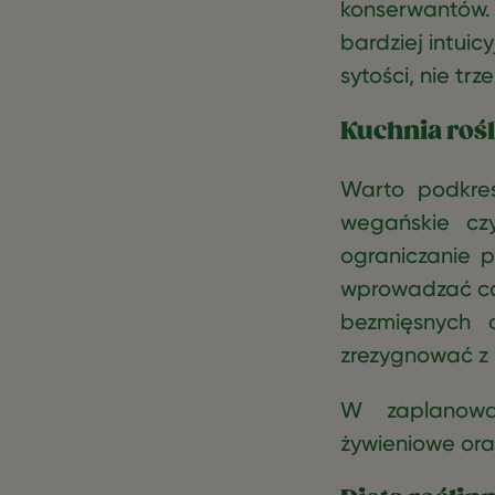
konserwantów.
bardziej intuic
sytości, nie trz
Kuchnia roś
Warto podkreś
wegańskie czy
ograniczanie p
wprowadzać cor
bezmięsnych 
zrezygnować z 
W zaplanowa
żywieniowe ora