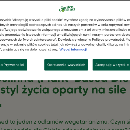
przycisk “Akceptuję wszystkie pliki cookie” wyrażasz zgodę na wykorzystanie plików c
bnych technologii) pochodzących od nas lub naszych partnerów w celu zoptymalizow
ia Twojego doświadczenia związanego z korzystaniem z tej strony, mierzenia liczby o
elu gromadzenia istotnych informacji umożliwiających nam i naszym partnerom dost
osowanych do Twoich zainteresowań. Dowiedz się więcej w Polityce prywatności. Mo
encje w zakresie plików cookies tutaj, jak również w dowolnej chwili, klikając na link
, znajdujący się na dole naszej strony.
Więcej informacji
ia Prywatności
Odrzucenie wszystkich
Akceptuję wszystkie 
oślinna (Plant-Based Die
styl życia oparty na sile 
s
sed to jeden z odłamów wegetarianizmu. Czym s