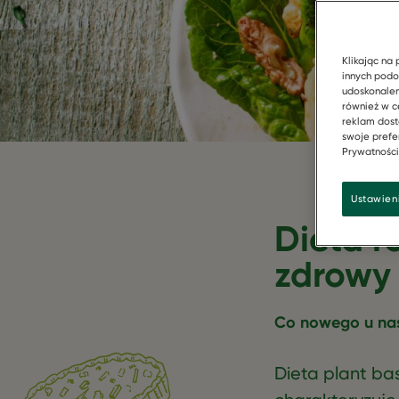
Klikając na 
innych podo
udoskonalen
również w c
reklam dost
swoje prefer
Prywatności"
Ustawien
Dieta r
zdrowy 
Co nowego u na
Dieta plant ba