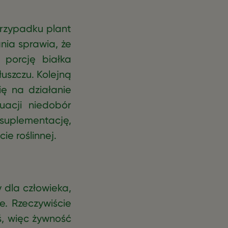
przypadku plant
ia sprawia, że
 porcję białka
łuszczu. Kolejną
ię na działanie
acji niedobór
 suplementację,
e roślinnej.
y dla człowieka,
e. Rzeczywiście
iś, więc żywność