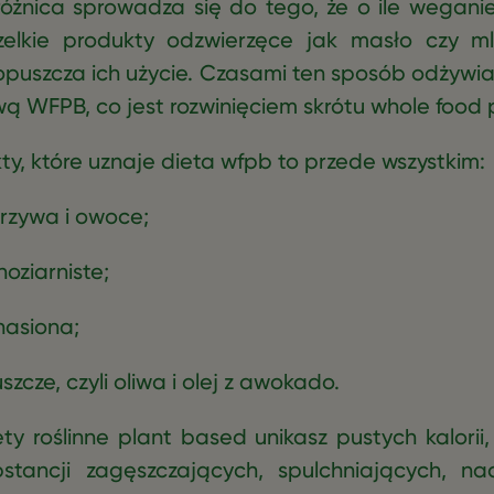
żnica sprowadza się do tego, że o ile wegani
zelkie produkty odzwierzęce jak masło czy ml
puszcza ich użycie. Czasami ten sposób odżywia
ą WFPB, co jest rozwinięciem skrótu whole food 
y, które uznaje dieta wfpb to przede wszystkim:
zywa i owoce;
ziarniste;
asiona;
ze, czyli oliwa i olej z awokado.
ty roślinne plant based unikasz pustych kalorii,
stancji zagęszczających, spulchniających, na