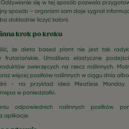
 Odżywianie się w tej sposób pozwala przygoto
yjny sposób – organizm sam daje sygnał informują
eba dokładnie liczyć kalorii.
linna krok po kroku
lić, że dieta based plant nie jest tak radyk
 frutariańskie. Umożliwia elastyczne podejśc
roduktów zwierzęcych na rzecz roślinnych. Mo
az więcej posiłków roślinnych w ciągu dnia al
dni - na przykład idea Meatless Monday 
mięsa w poniedziałki.
niu odpowiednich roślinnych posiłków po
z aplikacje.