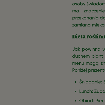
osoby świadome
ma znaczeni
przekonania do
zamiana mleka 
Dieta roślinn
Jak powinna wy
duchem plant 
menu mogą znal
Poniżej prezen
Śniadanie: 
Lunch: Zupa
Obiad: Pie