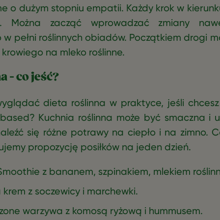
 o dużym stopniu empatii. Każdy krok w kierunku 
e. Można zacząć wprowadzać zmiany naw
 w pełni roślinnych obiadów. Początkiem drogi 
krowiego na mleko roślinne.
a - co jeść?
glądać dieta roślinna w praktyce, jeśli chcesz
based? Kuchnia roślinna może być smaczna i 
eźć się różne potrawy na ciepło i na zimno. 
tujemy propozycję posiłków na jeden dzień.
Smoothie z bananem, szpinakiem, mlekiem roślinn
 krem z soczewicy i marchewki.
czone warzywa z komosą ryżową i hummusem.