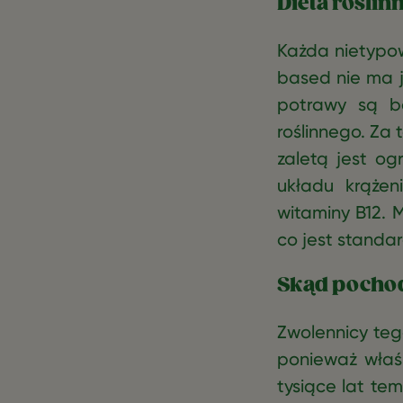
Dieta roślin
Każda nietypow
based nie ma 
potrawy są bo
roślinnego. Za 
zaletą jest ogr
układu krąże
witaminy B12. 
co jest standar
Skąd pochod
Zwolennicy tego
ponieważ właśn
tysiące lat tem