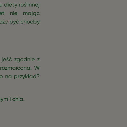
diety roślinnej
et nie mając
może być choćby
 jeść zgodnie z
urozmaicona. W
Co na przykład?
ym i chia.