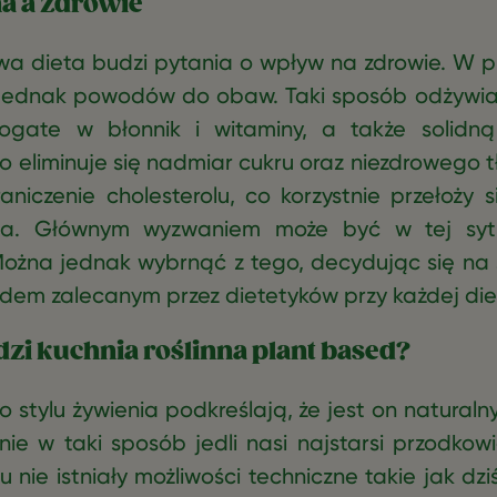
na a zdrowie
a dieta budzi pytania o wpływ na zdrowie. W 
jednak powodów do obaw. Taki sposób odżywian
gate w błonnik i witaminy, a także solidną
to eliminuje się nadmiar cukru oraz niezdrowego t
aniczenie cholesterolu, co korzystnie przełoży s
nia. Głównym wyzwaniem może być w tej sytu
Można jednak wybrnąć z tego, decydując się na
dem zalecanym przez dietetyków przy każdej dieci
zi kuchnia roślinna plant based?
 stylu żywienia podkreślają, że jest on naturaln
ie w taki sposób jedli nasi najstarsi przodkowi
u nie istniały możliwości techniczne takie jak dz