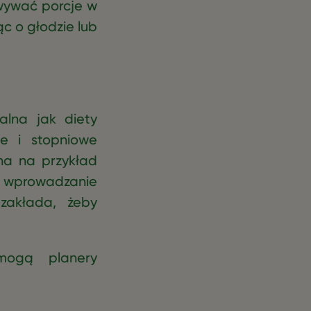
wywać porcje w
c o głodzie lub
alna jak diety
ie i stopniowe
żna na przykład
bo wprowadzanie
zakłada, żeby
mogą planery