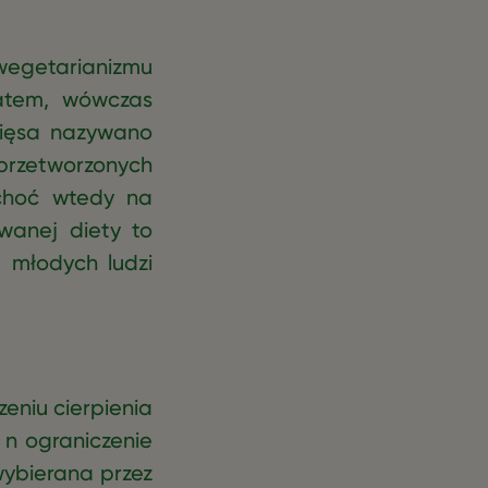
 wegetarianizmu
matem, wówczas
mięsa nazywano
rzetworzonych
 choć wtedy na
wanej diety to
d młodych ludzi
zeniu cierpienia
 n ograniczenie
wybierana przez