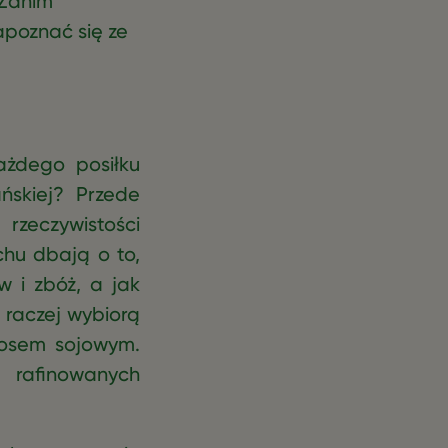
 Zanim
apoznać się ze
ażdego posiłku
ńskiej? Przede
eczywistości
chu dbają o to,
w i zbóż, a jak
 raczej wybiorą
sosem sojowym.
e rafinowanych