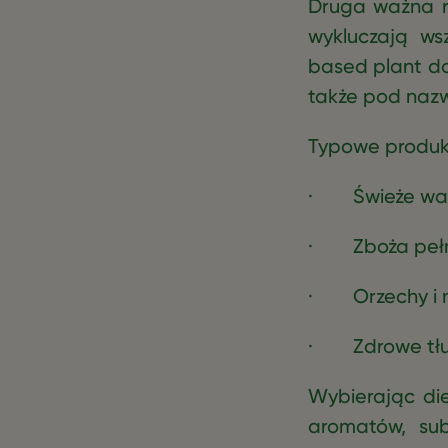
Druga ważna ró
wykluczają ws
based plant do
także pod nazw
Typowe produkt
· Świeże war
· Zboża pełno
· Orzechy i n
· Zdrowe tłuszc
Wybierając die
aromatów, sub