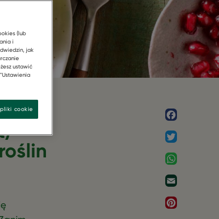
ookies (lub
ania i
dwiedzin, jak
arczanie
żesz ustawić
 "Ustawienia
pliki cookie
Facebook
t) –
Twitter
roślin
WhatsApp
Email
Pinterest
ię