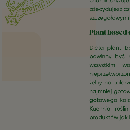
charakteryzuje
zdecydujesz cz
szczegółowymi 
Plant based d
Dieta plant b
powinny być r
wszystkim w
nieprzetworzon
żeby na talerz
najmniej gotow
gotowego kala
Kuchnia rośli
produktów jak b