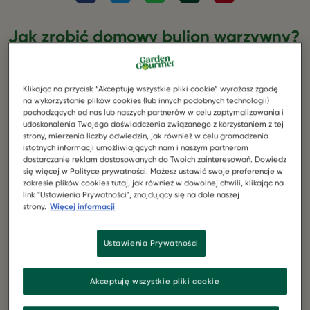
Jak zrobić domowy bulion warzywny?
Co nowego u nas
Dobry bulion warzywny to aromatyczny wywar z warzyw
i przypraw gotowanych w garnku. Stanowi bazę do
Klikając na przycisk “Akceptuję wszystkie pliki cookie” wyrażasz zgodę
na wykorzystanie plików cookies (lub innych podobnych technologii)
zupy, ale nie tylko. Wywar warzywny może stanowić
pochodzących od nas lub naszych partnerów w celu zoptymalizowania i
ważny składnik wielu dań jednogarnkowych, jak gulasz
udoskonalenia Twojego doświadczenia związanego z korzystaniem z tej
czy leczo. Raz przygotowany bulion warzywny w
strony, mierzenia liczby odwiedzin, jak również w celu gromadzenia
istotnych informacji umożliwiających nam i naszym partnerom
słoiczku wykorzystasz wielokrotnie do różnych
dostarczanie reklam dostosowanych do Twoich zainteresowań. Dowiedz
przepisów. Jak przygotować idealny bulion domowy?
się więcej w Polityce prywatności. Możesz ustawić swoje preferencje w
Zobacz najlepsze porady!
zakresie plików cookies tutaj, jak również w dowolnej chwili, klikając na
link "Ustawienia Prywatności", znajdujący się na dole naszej
strony.
Więcej informacji
Jak ugotować bulion warzywny krok
po kroku?
Ustawienia Prywatności
Bulion warzywny domowy przygotowuje się podobnie
Akceptuję wszystkie pliki cookie
jak bulion drobiowy, z tą różnicą, że nie ma tutaj mięsa.
Najważniejszym składnikiem będzie włoszczyzna, czyli