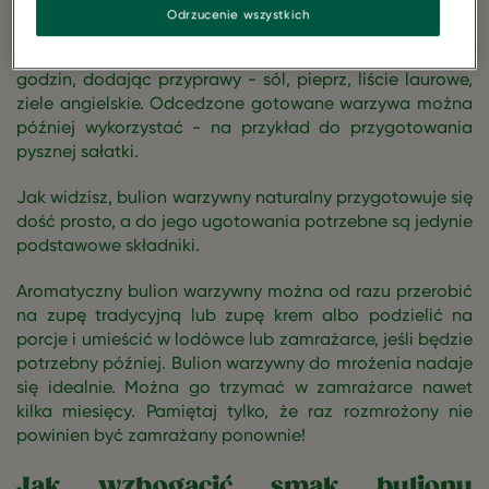
kombinacja warzyw takich jak cebula, marchew, korzeń
Odrzucenie wszystkich
pietruszki, por i seler. Obrane i oczyszczone składniki
umieszcza się z zimnej wodzie i gotuje około dwóch
godzin, dodając przyprawy - sól, pieprz, liście laurowe,
ziele angielskie. Odcedzone gotowane warzywa można
później wykorzystać - na przykład do przygotowania
pysznej sałatki.
Jak widzisz, bulion warzywny naturalny przygotowuje się
dość prosto, a do jego ugotowania potrzebne są jedynie
podstawowe składniki.
Aromatyczny bulion warzywny można od razu przerobić
na zupę tradycyjną lub zupę krem albo podzielić na
porcje i umieścić w lodówce lub zamrażarce, jeśli będzie
potrzebny później. Bulion warzywny do mrożenia nadaje
się idealnie. Można go trzymać w zamrażarce nawet
kilka miesięcy. Pamiętaj tylko, że raz rozmrożony nie
powinien być zamrażany ponownie!
Jak wzbogacić smak bulionu